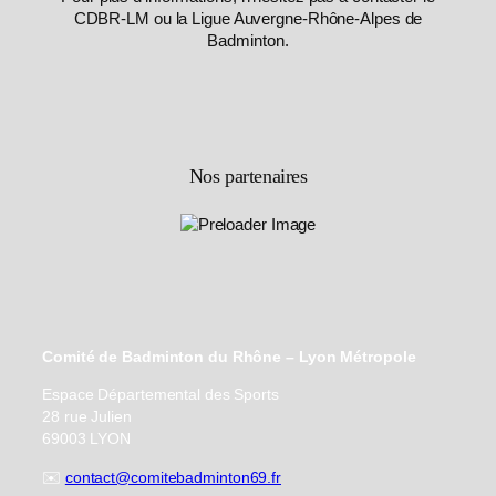
CDBR-LM ou la Ligue Auvergne-Rhône-Alpes de
Badminton.
Nos partenaires
Comité de Badminton du Rhône – Lyon Métropole
Espace Départemental des Sports
28 rue Julien
69003 LYON
✉️
contact@comitebadminton69.fr