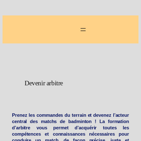
Aller
au
contenu
Devenir arbitre
Prenez les commandes du terrain et devenez l’acteur
central des matchs de badminton ! La formation
d’arbitre vous permet d’acquérir toutes les
compétences et connaissances nécessaires pour
conduire un match, de façon précise, juste et