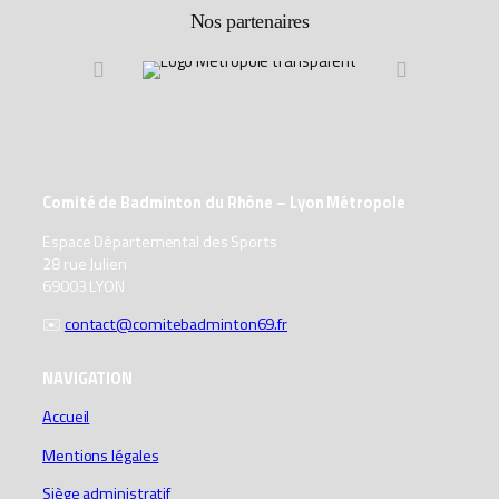
Nos partenaires
Comité de Badminton du Rhône – Lyon Métropole
Espace Départemental des Sports
28 rue Julien
69003 LYON
✉️
contact@comitebadminton69.fr
NAVIGATION
Accueil
Mentions légales
Siège administratif