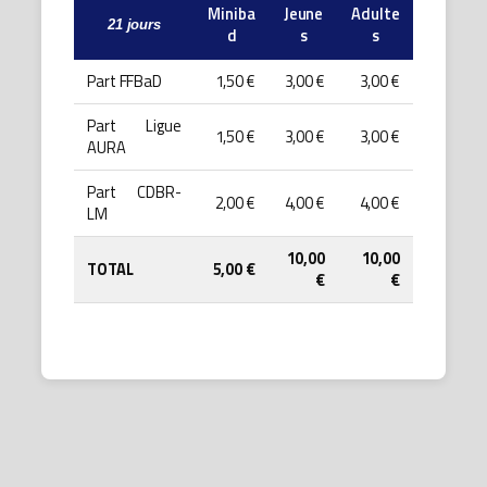
Miniba
Jeune
Adulte
21 jours
d
s
s
Part FFBaD
1,50 €
3,00 €
3,00 €
Part Ligue
1,50 €
3,00 €
3,00 €
AURA
Part CDBR-
2,00 €
4,00 €
4,00 €
LM
10,00
10,00
TOTAL
5,00 €
€
€