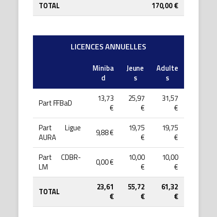
TOTAL
170,00 €
LICENCES ANNUELLES
Miniba
Jeune
Adulte
d
s
s
13,73
25,97
31,57
Part FFBaD
€
€
€
Part Ligue
19,75
19,75
9,88 €
AURA
€
€
Part CDBR-
10,00
10,00
0,00 €
LM
€
€
23,61
55,72
61,32
TOTAL
€
€
€