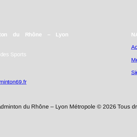
nton du Rhône – Lyon
N
Ac
des Sports
Me
Si
inton69.fr
dminton du Rhône – Lyon Métropole © 2026 Tous dro