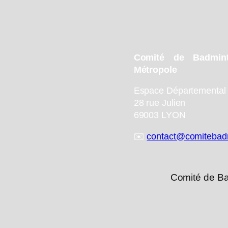
Comité de Badmi
Métropole
Espace Départemental 
28 rue Julien
69003 LYON
✉️
contact@comitebadm
Comité de Ba