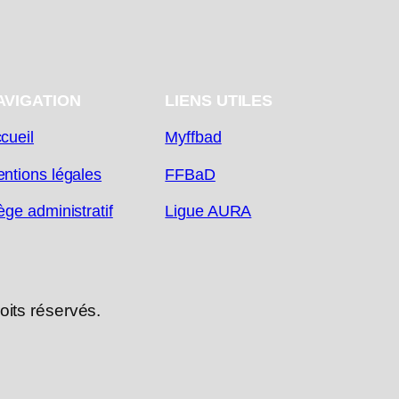
AVIGATION
LIENS UTILES
cueil
Myffbad
ntions légales
FFBaD
ège administratif
Ligue AURA
its réservés.